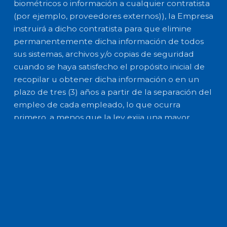
biométricos o información a cualquier contratista
(por ejemplo, proveedores externos)), la Empresa
instruirá a dicho contratista para que elimine
permanentemente dicha información de todos
sus sistemas, archivos y/o copias de seguridad
cuando se haya satisfecho el propósito inicial de
recopilar u obtener dicha información o en un
plazo de tres (3) años a partir de la separación del
empleo de cada empleado, lo que ocurra
primero, a menos que la ley exija una mayor
retención. La empresa exigirá a todos los
contratistas a los que se haya autorizado la
divulgación que presenten una verificación
jurada de que han eliminado y/o destruido
permanentemente los identificadores
biométricos potenciales y la información
biométrica de cada empleado de conformidad
con esta política (excepto, según lo establecido