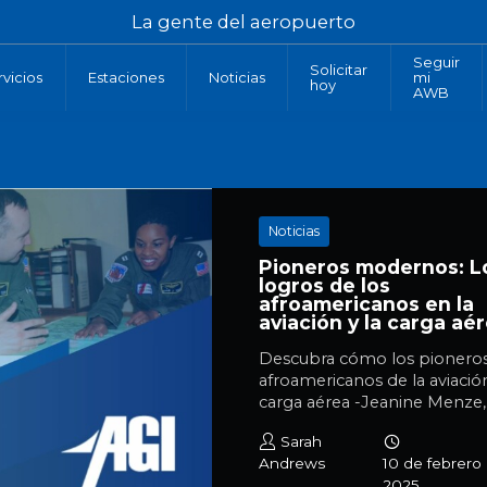
La gente del aeropuerto
Seguir
Solicitar
rvicios
Estaciones
Noticias
mi
hoy
vicios
Nuestras
Últimas
AWB
Solicite
estaciones
noticias
Seguir
trabajo
I
AGI
de
mi
en
AGI
AWB
AGI
Noticias
Pioneros modernos: L
logros de los
afroamericanos en la
aviación y la carga aé
Descubra cómo los pionero
afroamericanos de la aviación
carga aérea -Jeanine Menze,.
Sarah
Andrews
10 de febrero
2025