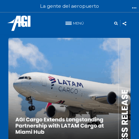
La gente del aeropuerto
MENÚ